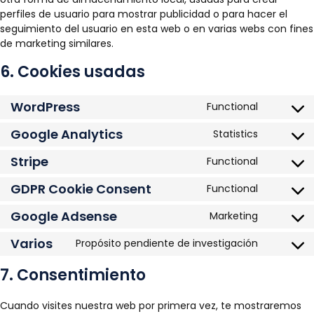
perfiles de usuario para mostrar publicidad o para hacer el
seguimiento del usuario en esta web o en varias webs con fines
de marketing similares.
6. Cookies usadas
WordPress
Functional
Consent
to
Google Analytics
Statistics
Consent
service
to
wordpre
Stripe
Functional
Consent
service
to
google-
GDPR Cookie Consent
Functional
Consent
service
analytic
to
stripe
Google Adsense
Marketing
Consent
service
to
gdpr-
Varios
Propósito pendiente de investigación
Consent
service
cookie-
to
google-
7. Consentimiento
consent
service
adsense
varios
Cuando visites nuestra web por primera vez, te mostraremos